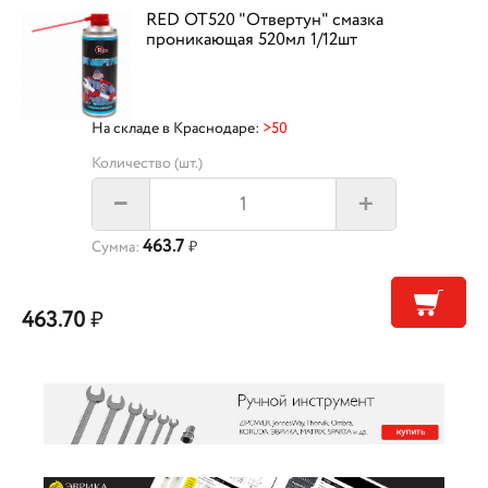
RED OT520 "Отвертун" смазка
проникающая 520мл 1/12шт
На складе в Краснодаре:
>50
Количество (шт.)
+
–
463.7
Сумма:
₽
463.70
₽