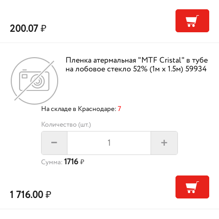
200.07
₽
Пленка атермальная "MTF Cristal" в тубе
на лобовое стекло 52% (1м х 1.5м) 59934
На складе в Краснодаре:
7
Количество (шт.)
+
–
1716
Сумма:
₽
1 716.00
₽