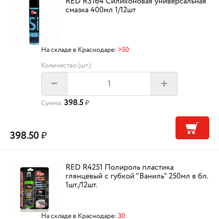
RED R3164 Силиконовая универсальная
смазка 400мл 1/12шт
На складе в Краснодаре:
>50
Количество (шт.)
+
–
398.5
Сумма:
₽
398.50
₽
RED R4251 Полироль пластика
глянцевый с губкой "Ваниль" 250мл в бл.
1шт./12шт.
На складе в Краснодаре:
30