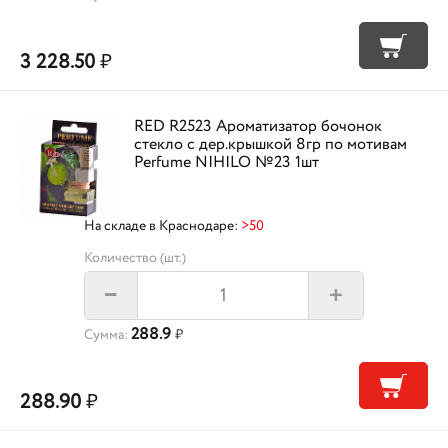
3 228.50
₽
RED R2523 Ароматизатор бочонок
стекло с дер.крышкой 8гр по мотивам
Perfume NIHILO №23 1шт
На складе в Краснодаре:
>50
Количество (шт.)
+
–
288.9
Сумма:
₽
288.90
₽