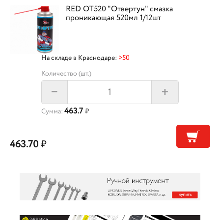
RED OT520 "Отвертун" смазка
проникающая 520мл 1/12шт
На складе в Краснодаре:
>50
Количество (шт.)
+
–
463.7
Сумма:
₽
463.70
₽