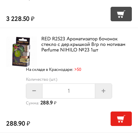
3 228.50
₽
RED R2523 Ароматизатор бочонок
стекло с дер.крышкой 8гр по мотивам
Perfume NIHILO №23 1шт
На складе в Краснодаре:
>50
Количество (шт.)
+
–
288.9
Сумма:
₽
288.90
₽