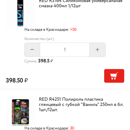
RED R3164 Силиконовая универсальная
смазка 400мл 1/12шт
На складе в Краснодаре:
>50
Количество (шт.)
+
–
398.5
Сумма:
₽
398.50
₽
RED R4251 Полироль пластика
глянцевый с губкой "Ваниль" 250мл в бл.
1шт./12шт.
На складе в Краснодаре:
30