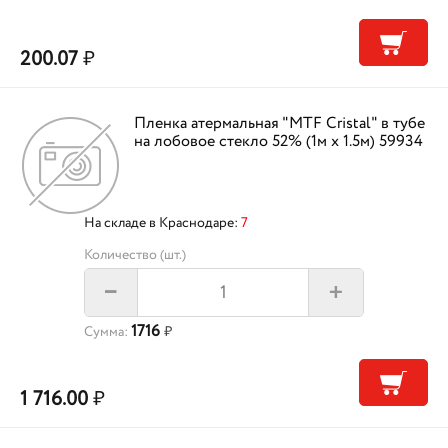
200.07
₽
Пленка атермальная "MTF Cristal" в тубе
на лобовое стекло 52% (1м х 1.5м) 59934
На складе в Краснодаре:
7
Количество (шт.)
+
–
1716
Сумма:
₽
1 716.00
₽