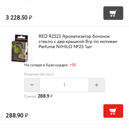
3 228.50
₽
RED R2523 Ароматизатор бочонок
стекло с дер.крышкой 8гр по мотивам
Perfume NIHILO №23 1шт
На складе в Краснодаре:
>50
Количество (шт.)
+
–
288.9
Сумма:
₽
288.90
₽