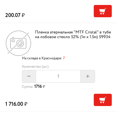
200.07
₽
Пленка атермальная "MTF Cristal" в тубе
на лобовое стекло 52% (1м х 1.5м) 59934
На складе в Краснодаре:
7
Количество (шт.)
+
–
1716
Сумма:
₽
1 716.00
₽