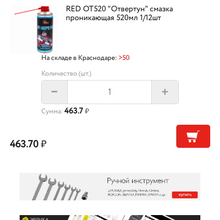
RED OT520 "Отвертун" смазка
проникающая 520мл 1/12шт
На складе в Краснодаре:
>50
Количество (шт.)
+
–
463.7
Сумма:
₽
463.70
₽