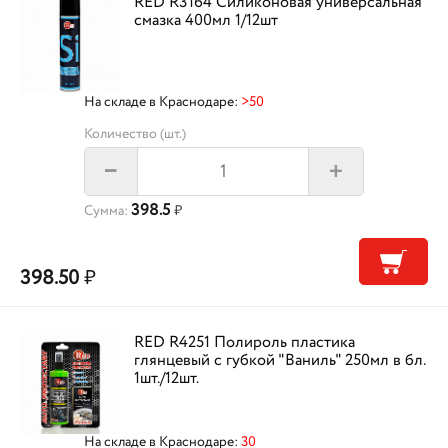
RED R3164 Силиконовая универсальная
смазка 400мл 1/12шт
На складе в Краснодаре:
>50
Количество (шт.)
+
–
398.5
Сумма:
₽
398.50
₽
RED R4251 Полироль пластика
глянцевый с губкой "Ваниль" 250мл в бл.
1шт./12шт.
На складе в Краснодаре:
30