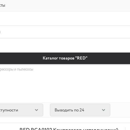
платная доставка бытовая химия автомобильные масла магазин автохи
кты
Каталог товаров "RED"
рессоры и пылесосы
ступности
Выводить по 24