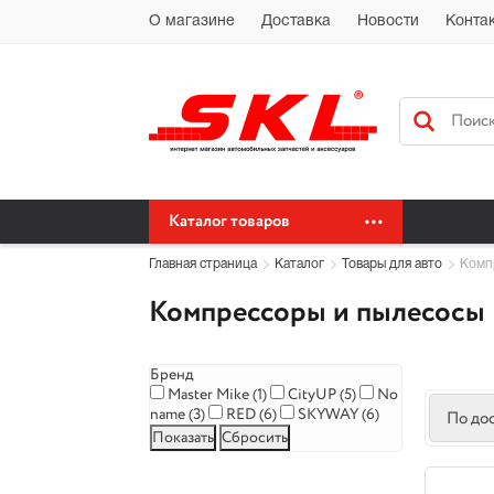
Автохимия Краснодар Доставка доставка по Краснодарскому краю бес
О магазине
Доставка
Новости
Конта
сайт автохимия оптом
Каталог товаров
Главная страница
Каталог
Товары для авто
Комп
Компрессоры и пылесосы
Бренд
Master Mike (
1
)
CityUP (
5
)
No
name (
3
)
RED (
6
)
SKYWAY (
6
)
По до