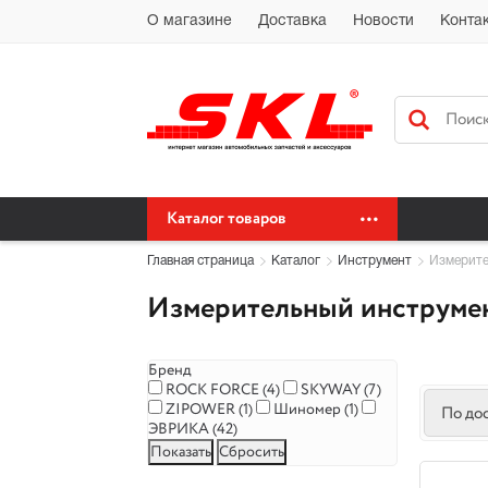
Автохимия Краснодар Доставка доставка по Краснодарскому краю бес
О магазине
Доставка
Новости
Конта
сайт автохимия оптом
Каталог товаров
Главная страница
Каталог
Инструмент
Измерите
Измерительный инструме
Бренд
ROCK FORCE (
4
)
SKYWAY (
7
)
ZIPOWER (
1
)
Шиномер (
1
)
По до
ЭВРИКА (
42
)