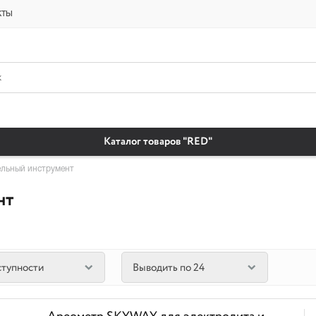
платная доставка бытовая химия автомобильные масла магазин автохи
кты
Каталог товаров "RED"
льный инструмент
нт
ступности
Выводить по 24