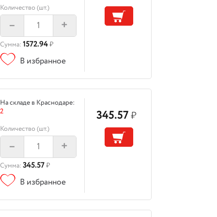
Количество (шт.)
–
+
1572.94
Сумма:
₽
В избранное
На складе в Краснодаре:
2
345.57
₽
Количество (шт.)
–
+
345.57
Сумма:
₽
В избранное