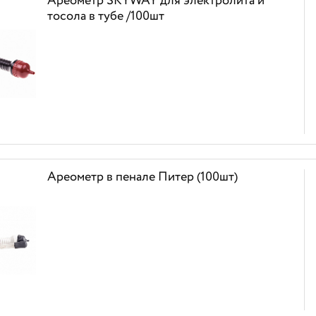
Ареометр SKYWAY для электролита и
тосола в тубе /100шт
Ареометр в пенале Питер (100шт)