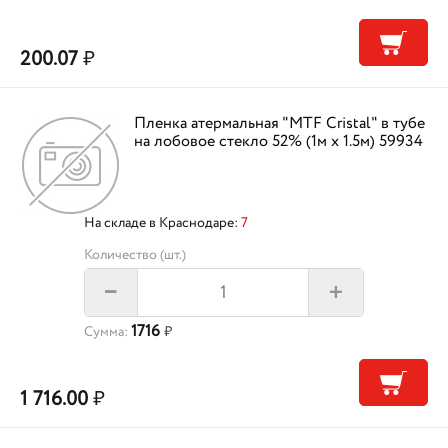
200.07
₽
Пленка атермальная "MTF Cristal" в тубе
на лобовое стекло 52% (1м х 1.5м) 59934
На складе в Краснодаре:
7
Количество (шт.)
+
–
1716
Сумма:
₽
1 716.00
₽