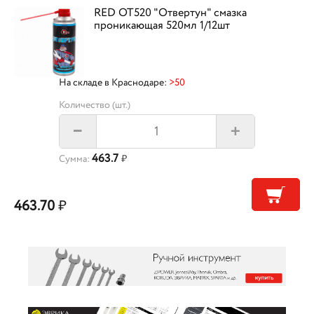
RED OT520 "Отвертун" смазка
проникающая 520мл 1/12шт
На складе в Краснодаре:
>50
Количество (шт.)
+
–
463.7
Сумма:
₽
463.70
₽