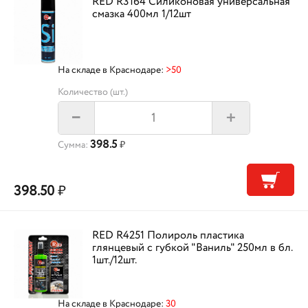
RED R3164 Силиконовая универсальная
смазка 400мл 1/12шт
На складе в Краснодаре:
>50
Количество (шт.)
+
–
398.5
Сумма:
₽
398.50
₽
RED R4251 Полироль пластика
глянцевый с губкой "Ваниль" 250мл в бл.
1шт./12шт.
На складе в Краснодаре:
30