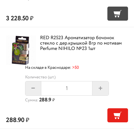
3 228.50
₽
RED R2523 Ароматизатор бочонок
стекло с дер.крышкой 8гр по мотивам
Perfume NIHILO №23 1шт
На складе в Краснодаре:
>50
Количество (шт.)
+
–
288.9
Сумма:
₽
288.90
₽