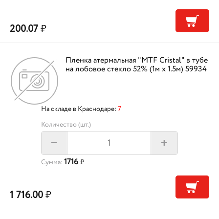
200.07
₽
Пленка атермальная "MTF Cristal" в тубе
на лобовое стекло 52% (1м х 1.5м) 59934
На складе в Краснодаре:
7
Количество (шт.)
+
–
1716
Сумма:
₽
1 716.00
₽