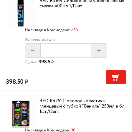
RED R3164 Силиконовая универсальная
смазка 400мл 1/12шт
На складе в Краснодаре:
>50
Количество (шт.)
+
–
398.5
Сумма:
₽
398.50
₽
RED R4251 Полироль пластика
глянцевый с губкой "Ваниль" 250мл в бл.
1шт./12шт.
На складе в Краснодаре:
30