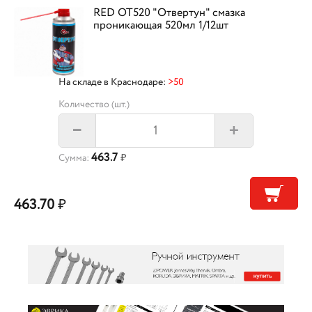
RED OT520 "Отвертун" смазка
проникающая 520мл 1/12шт
На складе в Краснодаре:
>50
Количество (шт.)
+
–
463.7
Сумма:
₽
463.70
₽