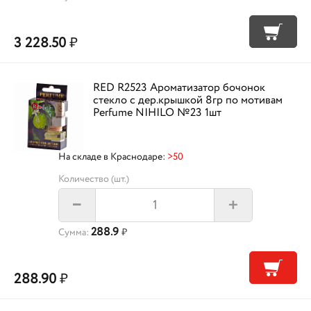
3 228.50
₽
RED R2523 Ароматизатор бочонок
стекло с дер.крышкой 8гр по мотивам
Perfume NIHILO №23 1шт
На складе в Краснодаре:
>50
Количество (шт.)
+
–
288.9
Сумма:
₽
288.90
₽