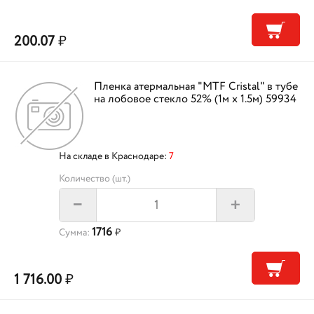
200.07
₽
Пленка атермальная "MTF Cristal" в тубе
на лобовое стекло 52% (1м х 1.5м) 59934
На складе в Краснодаре:
7
Количество (шт.)
+
–
1716
Сумма:
₽
1 716.00
₽