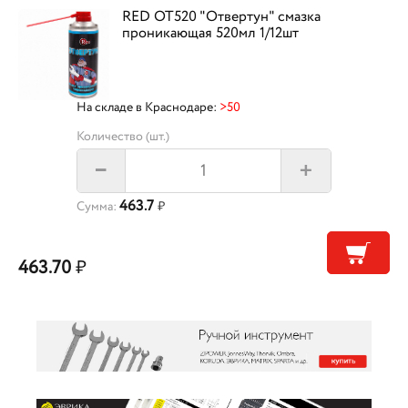
RED OT520 "Отвертун" смазка
проникающая 520мл 1/12шт
На складе в Краснодаре:
>50
Количество (шт.)
+
–
463.7
Сумма:
₽
463.70
₽