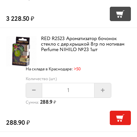
3 228.50
₽
RED R2523 Ароматизатор бочонок
стекло с дер.крышкой 8гр по мотивам
Perfume NIHILO №23 1шт
На складе в Краснодаре:
>50
Количество (шт.)
+
–
288.9
Сумма:
₽
288.90
₽