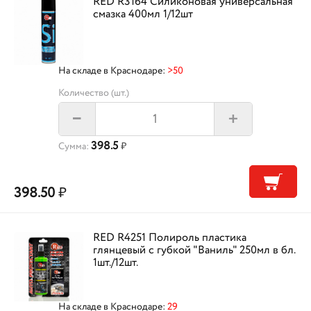
RED R3164 Силиконовая универсальная
смазка 400мл 1/12шт
На складе в Краснодаре:
>50
Количество (шт.)
+
–
398.5
Сумма:
₽
398.50
₽
RED R4251 Полироль пластика
глянцевый с губкой "Ваниль" 250мл в бл.
1шт./12шт.
На складе в Краснодаре:
29