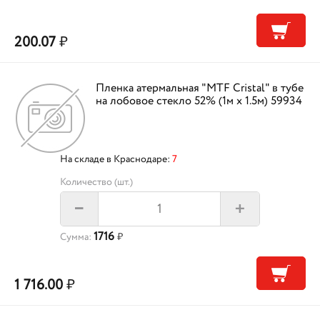
200.07
₽
Пленка атермальная "MTF Cristal" в тубе
на лобовое стекло 52% (1м х 1.5м) 59934
На складе в Краснодаре:
7
Количество (шт.)
+
–
1716
Сумма:
₽
1 716.00
₽