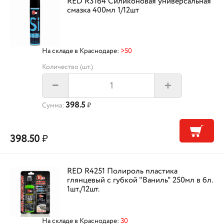
RED R3164 Силиконовая универсальная
смазка 400мл 1/12шт
На складе в Краснодаре:
>50
Количество (шт.)
+
–
398.5
Сумма:
₽
398.50
₽
RED R4251 Полироль пластика
глянцевый с губкой "Ваниль" 250мл в бл.
1шт./12шт.
На складе в Краснодаре:
30