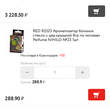
3 228.50
₽
RED R2523 Ароматизатор бочонок
стекло с дер.крышкой 8гр по мотивам
Perfume NIHILO №23 1шт
На складе в Краснодаре:
>50
Количество (шт.)
+
–
288.9
Сумма:
₽
288.90
₽