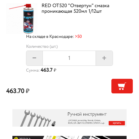
RED OT520 "Отвертун" смазка
проникающая 520мл 1/12шт
На складе в Краснодаре:
>50
Количество (шт.)
+
–
463.7
Сумма:
₽
463.70
₽