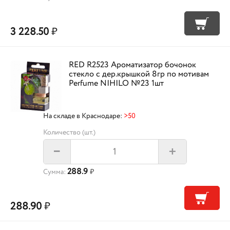
3 228.50
₽
RED R2523 Ароматизатор бочонок
стекло с дер.крышкой 8гр по мотивам
Perfume NIHILO №23 1шт
На складе в Краснодаре:
>50
Количество (шт.)
+
–
288.9
Сумма:
₽
288.90
₽