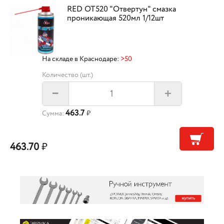
RED OT520 "Отвертун" смазка
проникающая 520мл 1/12шт
На складе в Краснодаре:
>50
Количество (шт.)
+
–
463.7
Сумма:
₽
463.70
₽