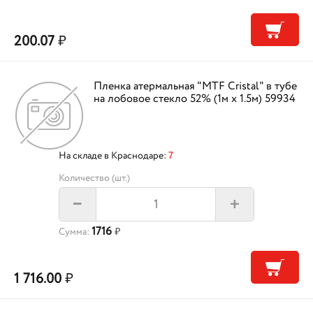
200.07
₽
Пленка атермальная "MTF Cristal" в тубе
на лобовое стекло 52% (1м х 1.5м) 59934
На складе в Краснодаре:
7
Количество (шт.)
+
–
1716
Сумма:
₽
1 716.00
₽