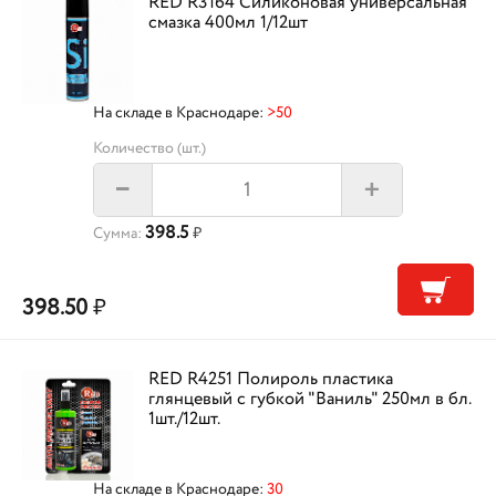
RED R3164 Силиконовая универсальная
смазка 400мл 1/12шт
На складе в Краснодаре:
>50
Количество (шт.)
+
–
398.5
Сумма:
₽
398.50
₽
RED R4251 Полироль пластика
глянцевый с губкой "Ваниль" 250мл в бл.
1шт./12шт.
На складе в Краснодаре:
30