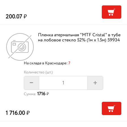
200.07
₽
Пленка атермальная "MTF Cristal" в тубе
на лобовое стекло 52% (1м х 1.5м) 59934
На складе в Краснодаре:
7
Количество (шт.)
+
–
1716
Сумма:
₽
1 716.00
₽