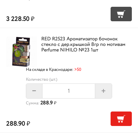
3 228.50
₽
RED R2523 Ароматизатор бочонок
стекло с дер.крышкой 8гр по мотивам
Perfume NIHILO №23 1шт
На складе в Краснодаре:
>50
Количество (шт.)
+
–
288.9
Сумма:
₽
288.90
₽