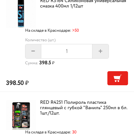
RED R3164 Силиконовая универсальная
смазка 400мл 1/12шт
На складе в Краснодаре:
>50
Количество (шт.)
+
–
398.5
Сумма:
₽
398.50
₽
RED R4251 Полироль пластика
глянцевый с губкой "Ваниль" 250мл в бл.
1шт./12шт.
На складе в Краснодаре:
30