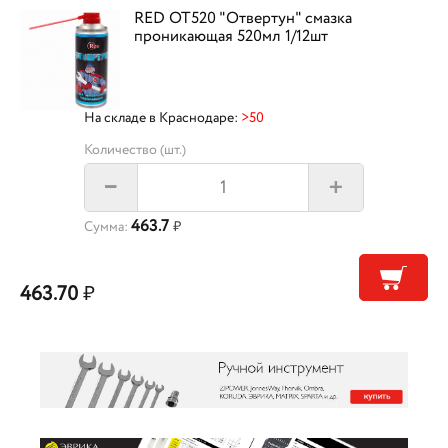
RED OT520 "Отвертун" смазка
проникающая 520мл 1/12шт
На складе в Краснодаре:
>50
Количество (шт.)
+
–
463.7
Сумма:
₽
463.70
₽