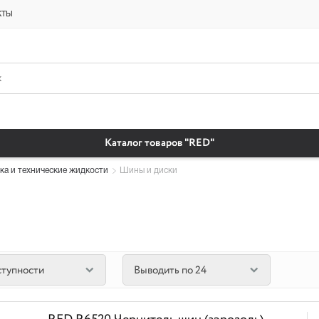
платная доставка бытовая химия автомобильные масла магазин автохи
кты
Каталог товаров "RED"
ка и технические жидкости
Шины и диски
ступности
Выводить по 24