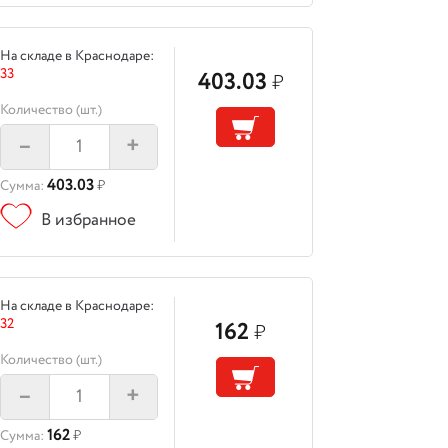
На складе в Краснодаре:
33
403.03
₽
Количество (шт.)
–
+
403.03
Сумма:
₽
В избранное
На складе в Краснодаре:
32
162
₽
Количество (шт.)
–
+
162
Сумма:
₽