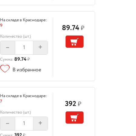
На складе в Краснодаре:
9
89.74
₽
Количество (шт.)
–
+
89.74
Сумма:
₽
В избранное
На складе в Краснодаре:
7
392
₽
Количество (шт.)
–
+
392
Сумма:
₽