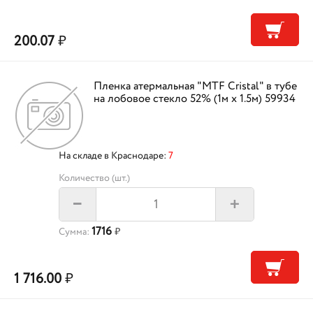
200.07
₽
Пленка атермальная "MTF Cristal" в тубе
на лобовое стекло 52% (1м х 1.5м) 59934
На складе в Краснодаре:
7
Количество (шт.)
+
–
1716
Сумма:
₽
1 716.00
₽