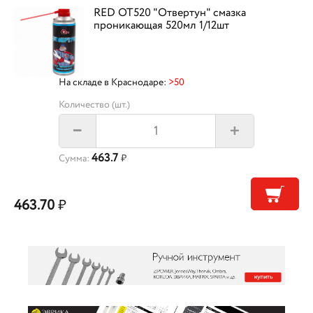
RED OT520 "Отвертун" смазка
проникающая 520мл 1/12шт
На складе в Краснодаре:
>50
Количество (шт.)
+
–
463.7
Сумма:
₽
463.70
₽