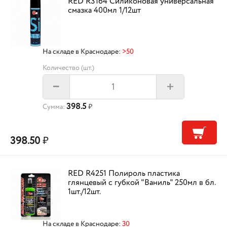
RED R3164 Силиконовая универсальная
смазка 400мл 1/12шт
На складе в Краснодаре:
>50
Количество (шт.)
+
–
398.5
Сумма:
₽
398.50
₽
RED R4251 Полироль пластика
глянцевый с губкой "Ваниль" 250мл в бл.
1шт./12шт.
На складе в Краснодаре:
30