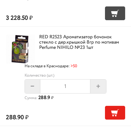
3 228.50
₽
RED R2523 Ароматизатор бочонок
стекло с дер.крышкой 8гр по мотивам
Perfume NIHILO №23 1шт
На складе в Краснодаре:
>50
Количество (шт.)
+
–
288.9
Сумма:
₽
288.90
₽