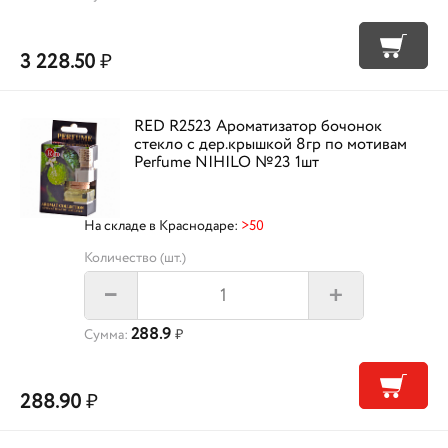
3 228.50
₽
RED R2523 Ароматизатор бочонок
стекло с дер.крышкой 8гр по мотивам
Perfume NIHILO №23 1шт
На складе в Краснодаре:
>50
Количество (шт.)
+
–
288.9
Сумма:
₽
288.90
₽