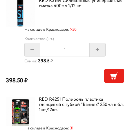
RED R3164 Силиконовая универсальная
смазка 400мл 1/12шт
На складе в Краснодаре:
>50
Количество (шт.)
+
–
398.5
Сумма:
₽
398.50
₽
RED R4251 Полироль пластика
глянцевый с губкой "Ваниль" 250мл в бл.
1шт./12шт.
На складе в Краснодаре:
31