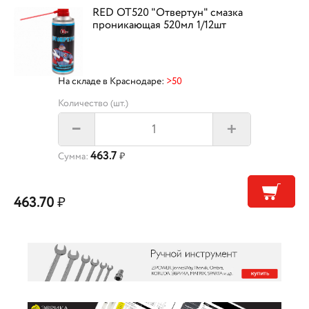
RED OT520 "Отвертун" смазка
проникающая 520мл 1/12шт
На складе в Краснодаре:
>50
Количество (шт.)
+
–
463.7
Сумма:
₽
463.70
₽