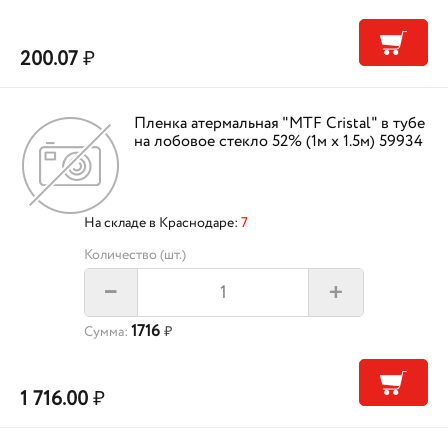
200.07
₽
Пленка атермальная "MTF Cristal" в тубе
на лобовое стекло 52% (1м х 1.5м) 59934
На складе в Краснодаре:
7
Количество (шт.)
+
–
1716
Сумма:
₽
1 716.00
₽