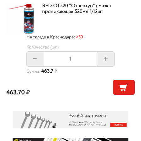
RED OT520 "Отвертун" смазка
проникающая 520мл 1/12шт
На складе в Краснодаре:
>50
Количество (шт.)
+
–
463.7
Сумма:
₽
463.70
₽