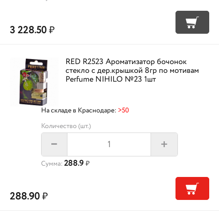
3 228.50
₽
RED R2523 Ароматизатор бочонок
стекло с дер.крышкой 8гр по мотивам
Perfume NIHILO №23 1шт
На складе в Краснодаре:
>50
Количество (шт.)
+
–
288.9
Сумма:
₽
288.90
₽