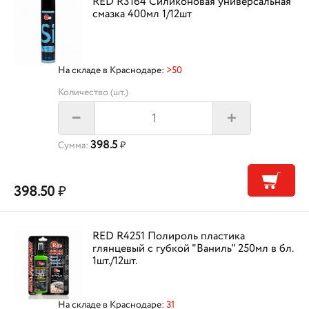
RED R3164 Силиконовая универсальная
смазка 400мл 1/12шт
На складе в Краснодаре:
>50
Количество (шт.)
+
–
398.5
Сумма:
₽
398.50
₽
RED R4251 Полироль пластика
глянцевый с губкой "Ваниль" 250мл в бл.
1шт./12шт.
На складе в Краснодаре:
31