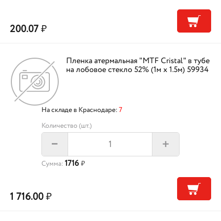
200.07
₽
Пленка атермальная "MTF Cristal" в тубе
на лобовое стекло 52% (1м х 1.5м) 59934
На складе в Краснодаре:
7
Количество (шт.)
+
–
1716
Сумма:
₽
1 716.00
₽