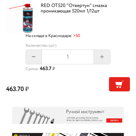
RED OT520 "Отвертун" смазка
проникающая 520мл 1/12шт
На складе в Краснодаре:
>50
Количество (шт.)
+
–
463.7
Сумма:
₽
463.70
₽