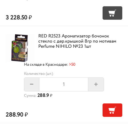
3 228.50
₽
RED R2523 Ароматизатор бочонок
стекло с дер.крышкой 8гр по мотивам
Perfume NIHILO №23 1шт
На складе в Краснодаре:
>50
Количество (шт.)
+
–
288.9
Сумма:
₽
288.90
₽