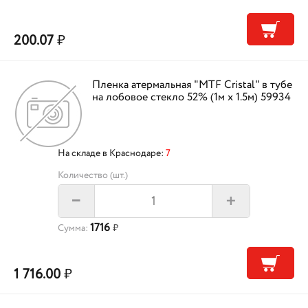
200.07
₽
Пленка атермальная "MTF Cristal" в тубе
на лобовое стекло 52% (1м х 1.5м) 59934
На складе в Краснодаре:
7
Количество (шт.)
+
–
1716
Сумма:
₽
1 716.00
₽