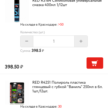
RED R3164 Силиконовая универсальная
смазка 400мл 1/12шт
На складе в Краснодаре:
>50
Количество (шт.)
+
–
398.5
Сумма:
₽
398.50
₽
RED R4251 Полироль пластика
глянцевый с губкой "Ваниль" 250мл в бл.
1шт./12шт.
На складе в Краснодаре:
30