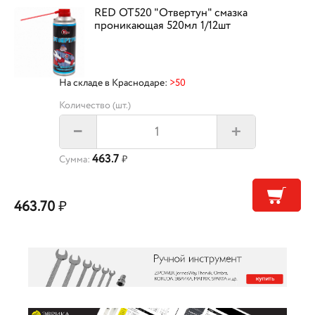
RED OT520 "Отвертун" смазка
проникающая 520мл 1/12шт
На складе в Краснодаре:
>50
Количество (шт.)
+
–
463.7
Сумма:
₽
463.70
₽