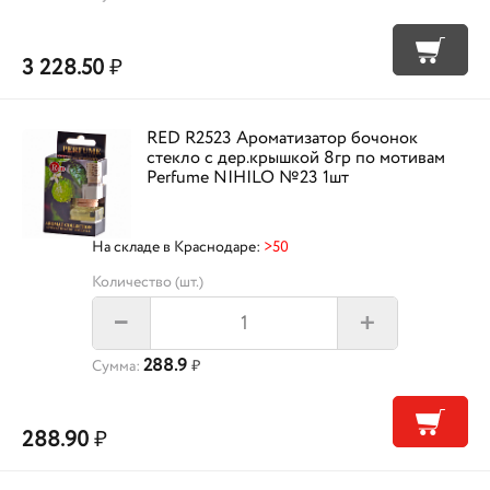
3 228.50
₽
RED R2523 Ароматизатор бочонок
стекло с дер.крышкой 8гр по мотивам
Perfume NIHILO №23 1шт
На складе в Краснодаре:
>50
Количество (шт.)
+
–
288.9
Сумма:
₽
288.90
₽