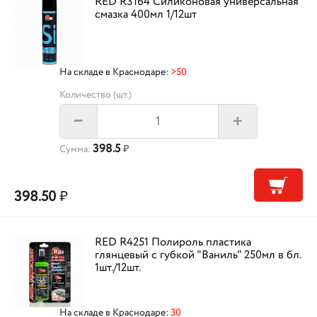
RED R3164 Силиконовая универсальная
смазка 400мл 1/12шт
На складе в Краснодаре:
>50
Количество (шт.)
+
–
398.5
Сумма:
₽
398.50
₽
RED R4251 Полироль пластика
глянцевый с губкой "Ваниль" 250мл в бл.
1шт./12шт.
На складе в Краснодаре:
30