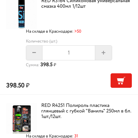
RED R3164 Силиконовая универсальная
смазка 400мл 1/12шт
На складе в Краснодаре:
>50
Количество (шт.)
+
–
398.5
Сумма:
₽
398.50
₽
RED R4251 Полироль пластика
глянцевый с губкой "Ваниль" 250мл в бл.
1шт./12шт.
На складе в Краснодаре:
31