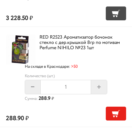
3 228.50
₽
RED R2523 Ароматизатор бочонок
стекло с дер.крышкой 8гр по мотивам
Perfume NIHILO №23 1шт
На складе в Краснодаре:
>50
Количество (шт.)
+
–
288.9
Сумма:
₽
288.90
₽