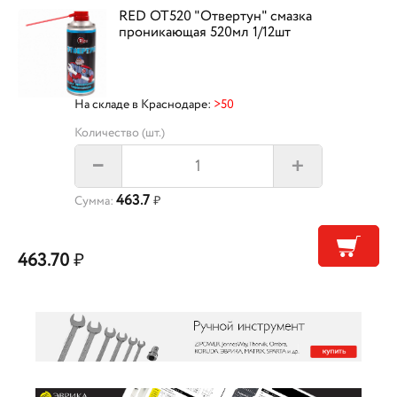
RED OT520 "Отвертун" смазка
проникающая 520мл 1/12шт
На складе в Краснодаре:
>50
Количество (шт.)
+
–
463.7
Сумма:
₽
463.70
₽