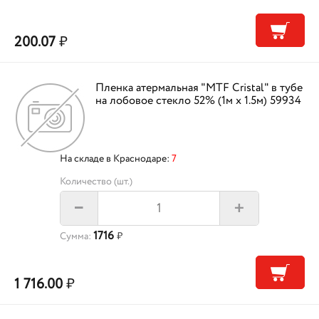
200.07
₽
Пленка атермальная "MTF Cristal" в тубе
на лобовое стекло 52% (1м х 1.5м) 59934
На складе в Краснодаре:
7
Количество (шт.)
+
–
1716
Сумма:
₽
1 716.00
₽