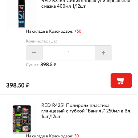
RED R3164 Силиконовая универсальная
смазка 400мл 1/12шт
На складе в Краснодаре:
>50
Количество (шт.)
+
–
398.5
Сумма:
₽
398.50
₽
RED R4251 Полироль пластика
глянцевый с губкой "Ваниль" 250мл в бл.
1шт./12шт.
На складе в Краснодаре:
30