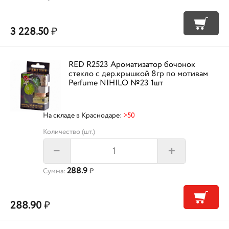
3 228.50
₽
RED R2523 Ароматизатор бочонок
стекло с дер.крышкой 8гр по мотивам
Perfume NIHILO №23 1шт
На складе в Краснодаре:
>50
Количество (шт.)
+
–
288.9
Сумма:
₽
288.90
₽