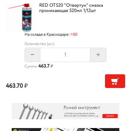
RED OT520 "Отвертун" смазка
проникающая 520мл 1/12шт
На складе в Краснодаре:
>50
Количество (шт.)
+
–
463.7
Сумма:
₽
463.70
₽