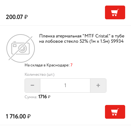
200.07
₽
Пленка атермальная "MTF Cristal" в тубе
на лобовое стекло 52% (1м х 1.5м) 59934
На складе в Краснодаре:
7
Количество (шт.)
+
–
1716
Сумма:
₽
1 716.00
₽