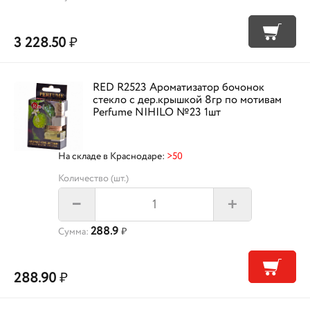
3 228.50
₽
RED R2523 Ароматизатор бочонок
стекло с дер.крышкой 8гр по мотивам
Perfume NIHILO №23 1шт
На складе в Краснодаре:
>50
Количество (шт.)
+
–
288.9
Сумма:
₽
288.90
₽