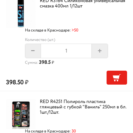
RED R3164 Силиконовая универсальная
смазка 400мл 1/12шт
На складе в Краснодаре:
>50
Количество (шт.)
+
–
398.5
Сумма:
₽
398.50
₽
RED R4251 Полироль пластика
глянцевый с губкой "Ваниль" 250мл в бл.
1шт./12шт.
На складе в Краснодаре:
30