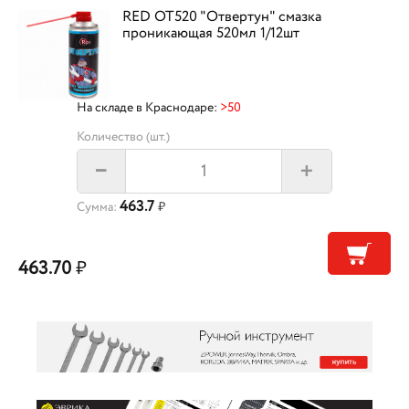
RED OT520 "Отвертун" смазка
проникающая 520мл 1/12шт
На складе в Краснодаре:
>50
Количество (шт.)
+
–
463.7
Сумма:
₽
463.70
₽