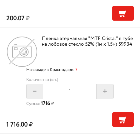
200.07
₽
Пленка атермальная "MTF Cristal" в тубе
на лобовое стекло 52% (1м х 1.5м) 59934
На складе в Краснодаре:
7
Количество (шт.)
+
–
1716
Сумма:
₽
1 716.00
₽